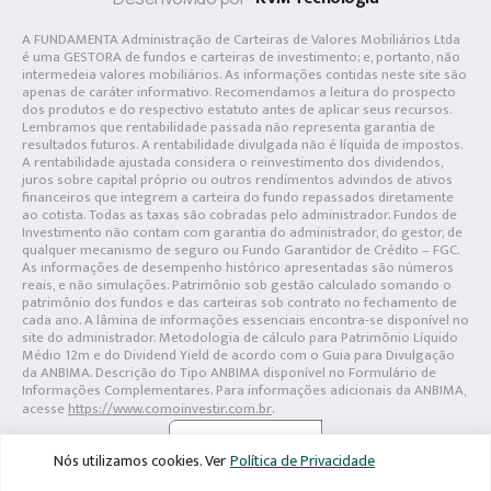
A FUNDAMENTA Administração de Carteiras de Valores Mobiliários Ltda
é uma GESTORA de fundos e carteiras de investimento; e, portanto, não
intermedeia valores mobiliários. As informações contidas neste site são
apenas de caráter informativo. Recomendamos a leitura do prospecto
dos produtos e do respectivo estatuto antes de aplicar seus recursos.
Lembramos que rentabilidade passada não representa garantia de
resultados futuros. A rentabilidade divulgada não é líquida de impostos.
A rentabilidade ajustada considera o reinvestimento dos dividendos,
juros sobre capital próprio ou outros rendimentos advindos de ativos
financeiros que integrem a carteira do fundo repassados diretamente
ao cotista. Todas as taxas são cobradas pelo administrador. Fundos de
Investimento não contam com garantia do administrador, do gestor, de
qualquer mecanismo de seguro ou Fundo Garantidor de Crédito – FGC.
As informações de desempenho histórico apresentadas são números
reais, e não simulações. Patrimônio sob gestão calculado somando o
patrimônio dos fundos e das carteiras sob contrato no fechamento de
cada ano. A lâmina de informações essenciais encontra-se disponível no
site do administrador. Metodologia de cálculo para Patrimônio Líquido
Médio 12m e do Dividend Yield de acordo com o Guia para Divulgação
da ANBIMA. Descrição do Tipo ANBIMA disponível no Formulário de
Informações Complementares. Para informações adicionais da ANBIMA,
acesse
https://www.comoinvestir.com.br
.
Nós utilizamos cookies. Ver
Política de Privacidade