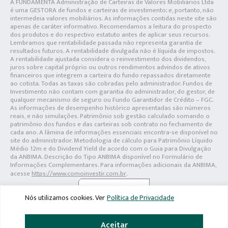
A FUNDAMENTA Administração de Carteiras de Valores Mobiliários Ltda
é uma GESTORA de fundos e carteiras de investimento; e, portanto, não
intermedeia valores mobiliários. As informações contidas neste site são
apenas de caráter informativo. Recomendamos a leitura do prospecto
dos produtos e do respectivo estatuto antes de aplicar seus recursos.
Lembramos que rentabilidade passada não representa garantia de
resultados futuros. A rentabilidade divulgada não é líquida de impostos.
A rentabilidade ajustada considera o reinvestimento dos dividendos,
juros sobre capital próprio ou outros rendimentos advindos de ativos
financeiros que integrem a carteira do fundo repassados diretamente
ao cotista. Todas as taxas são cobradas pelo administrador. Fundos de
Investimento não contam com garantia do administrador, do gestor, de
qualquer mecanismo de seguro ou Fundo Garantidor de Crédito – FGC.
As informações de desempenho histórico apresentadas são números
reais, e não simulações. Patrimônio sob gestão calculado somando o
patrimônio dos fundos e das carteiras sob contrato no fechamento de
cada ano. A lâmina de informações essenciais encontra-se disponível no
site do administrador. Metodologia de cálculo para Patrimônio Líquido
Médio 12m e do Dividend Yield de acordo com o Guia para Divulgação
da ANBIMA. Descrição do Tipo ANBIMA disponível no Formulário de
Informações Complementares. Para informações adicionais da ANBIMA,
acesse
https://www.comoinvestir.com.br
.
Nós utilizamos cookies. Ver
Política de Privacidade
Aceitar