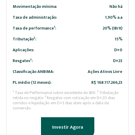
Movimentação mínima:
Não há
Taxa de administração:
1,90% a.a
Taxa de performance¹:
20% (IBrX)
Tributação²:
15%
Aplicações:
D+0
Resgates³:
D+23
Classificação ANBIMA:
Ações Ativos Livre
PL médio (12 meses):
R$ 168.117.246,23
¹ Taxa de Performance sobre excedente do IBrX. ² Tributação
retida no resgate. ³ Resgates com cotização em D+20 dias
corridos e liquidação em D+3 dias úteis após a data da
conversão.
Investir Agora