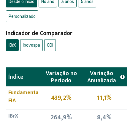
Desde o Início
No ano
3 anos
5 anos
Personalizado
Indicador de Comparador
IBrX
Ibovespa
CDI
Variação no
Variação
Índice
i
Período
Anualizada
Fundamenta
439,2%
11,1%
FIA
IBrX
264,9%
8,4%