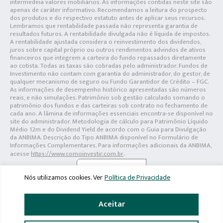
intermedeia valores mobiliários. As informações contidas neste site são
apenas de caráter informativo. Recomendamos a leitura do prospecto
dos produtos e do respectivo estatuto antes de aplicar seus recursos.
Lembramos que rentabilidade passada não representa garantia de
resultados futuros. A rentabilidade divulgada não é líquida de impostos.
A rentabilidade ajustada considera o reinvestimento dos dividendos,
juros sobre capital próprio ou outros rendimentos advindos de ativos
financeiros que integrem a carteira do fundo repassados diretamente
ao cotista. Todas as taxas são cobradas pelo administrador. Fundos de
Investimento não contam com garantia do administrador, do gestor, de
qualquer mecanismo de seguro ou Fundo Garantidor de Crédito – FGC.
As informações de desempenho histórico apresentadas são números
reais, e não simulações. Patrimônio sob gestão calculado somando o
patrimônio dos fundos e das carteiras sob contrato no fechamento de
cada ano. A lâmina de informações essenciais encontra-se disponível no
site do administrador. Metodologia de cálculo para Patrimônio Líquido
Médio 12m e do Dividend Yield de acordo com o Guia para Divulgação
da ANBIMA. Descrição do Tipo ANBIMA disponível no Formulário de
Informações Complementares. Para informações adicionais da ANBIMA,
acesse
https://www.comoinvestir.com.br
.
Nós utilizamos cookies. Ver
Política de Privacidade
Aceitar