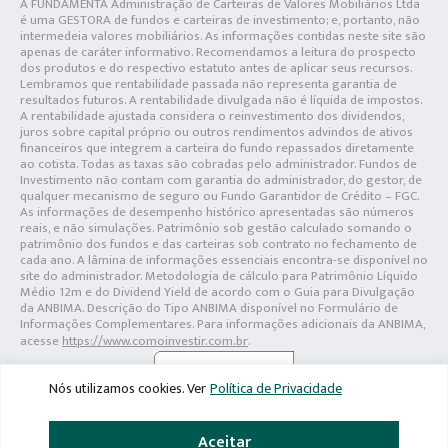
A FUNDAMENTA Administração de Carteiras de Valores Mobiliários Ltda
é uma GESTORA de fundos e carteiras de investimento; e, portanto, não
intermedeia valores mobiliários. As informações contidas neste site são
apenas de caráter informativo. Recomendamos a leitura do prospecto
dos produtos e do respectivo estatuto antes de aplicar seus recursos.
Lembramos que rentabilidade passada não representa garantia de
resultados futuros. A rentabilidade divulgada não é líquida de impostos.
A rentabilidade ajustada considera o reinvestimento dos dividendos,
juros sobre capital próprio ou outros rendimentos advindos de ativos
financeiros que integrem a carteira do fundo repassados diretamente
ao cotista. Todas as taxas são cobradas pelo administrador. Fundos de
Investimento não contam com garantia do administrador, do gestor, de
qualquer mecanismo de seguro ou Fundo Garantidor de Crédito – FGC.
As informações de desempenho histórico apresentadas são números
reais, e não simulações. Patrimônio sob gestão calculado somando o
patrimônio dos fundos e das carteiras sob contrato no fechamento de
cada ano. A lâmina de informações essenciais encontra-se disponível no
site do administrador. Metodologia de cálculo para Patrimônio Líquido
Médio 12m e do Dividend Yield de acordo com o Guia para Divulgação
da ANBIMA. Descrição do Tipo ANBIMA disponível no Formulário de
Informações Complementares. Para informações adicionais da ANBIMA,
acesse
https://www.comoinvestir.com.br
.
Nós utilizamos cookies. Ver
Política de Privacidade
Aceitar