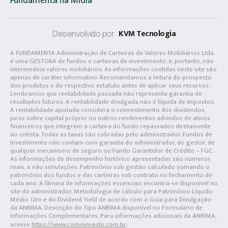
Fundamenta na Mídia
KVM Tecnologia
Desenvolvido por
A FUNDAMENTA Administração de Carteiras de Valores Mobiliários Ltda
é uma GESTORA de fundos e carteiras de investimento; e, portanto, não
intermedeia valores mobiliários. As informações contidas neste site são
apenas de caráter informativo. Recomendamos a leitura do prospecto
dos produtos e do respectivo estatuto antes de aplicar seus recursos.
Lembramos que rentabilidade passada não representa garantia de
resultados futuros. A rentabilidade divulgada não é líquida de impostos.
A rentabilidade ajustada considera o reinvestimento dos dividendos,
juros sobre capital próprio ou outros rendimentos advindos de ativos
financeiros que integrem a carteira do fundo repassados diretamente
ao cotista. Todas as taxas são cobradas pelo administrador. Fundos de
Investimento não contam com garantia do administrador, do gestor, de
qualquer mecanismo de seguro ou Fundo Garantidor de Crédito – FGC.
As informações de desempenho histórico apresentadas são números
reais, e não simulações. Patrimônio sob gestão calculado somando o
patrimônio dos fundos e das carteiras sob contrato no fechamento de
cada ano. A lâmina de informações essenciais encontra-se disponível no
site do administrador. Metodologia de cálculo para Patrimônio Líquido
Médio 12m e do Dividend Yield de acordo com o Guia para Divulgação
da ANBIMA. Descrição do Tipo ANBIMA disponível no Formulário de
Informações Complementares. Para informações adicionais da ANBIMA,
acesse
https://www.comoinvestir.com.br
.