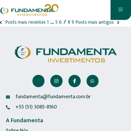
na mídia
…
7
Posts mais recentes
1
5
6
8
9
Posts mais antigos
fundamenta@fundamenta.com.br
+55 (51) 3085-8160
A Fundamenta
Sobre Nós