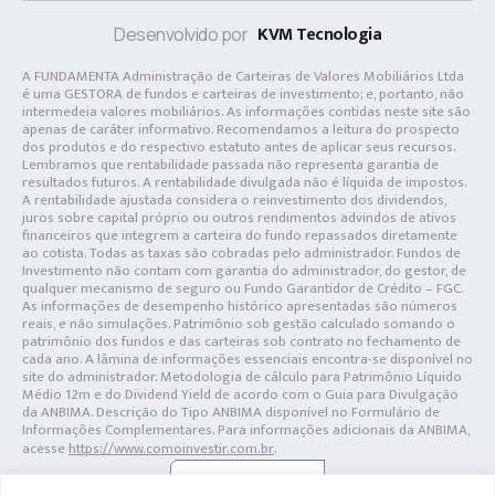
KVM Tecnologia
Desenvolvido por
A FUNDAMENTA Administração de Carteiras de Valores Mobiliários Ltda
é uma GESTORA de fundos e carteiras de investimento; e, portanto, não
intermedeia valores mobiliários. As informações contidas neste site são
apenas de caráter informativo. Recomendamos a leitura do prospecto
dos produtos e do respectivo estatuto antes de aplicar seus recursos.
Lembramos que rentabilidade passada não representa garantia de
resultados futuros. A rentabilidade divulgada não é líquida de impostos.
A rentabilidade ajustada considera o reinvestimento dos dividendos,
juros sobre capital próprio ou outros rendimentos advindos de ativos
financeiros que integrem a carteira do fundo repassados diretamente
ao cotista. Todas as taxas são cobradas pelo administrador. Fundos de
Investimento não contam com garantia do administrador, do gestor, de
qualquer mecanismo de seguro ou Fundo Garantidor de Crédito – FGC.
As informações de desempenho histórico apresentadas são números
reais, e não simulações. Patrimônio sob gestão calculado somando o
patrimônio dos fundos e das carteiras sob contrato no fechamento de
cada ano. A lâmina de informações essenciais encontra-se disponível no
site do administrador. Metodologia de cálculo para Patrimônio Líquido
Médio 12m e do Dividend Yield de acordo com o Guia para Divulgação
da ANBIMA. Descrição do Tipo ANBIMA disponível no Formulário de
Informações Complementares. Para informações adicionais da ANBIMA,
acesse
https://www.comoinvestir.com.br
.