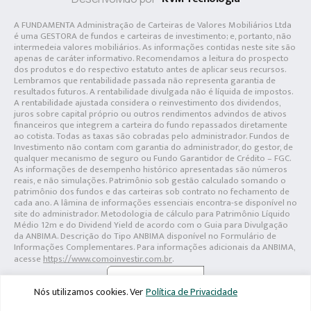
A FUNDAMENTA Administração de Carteiras de Valores Mobiliários Ltda
é uma GESTORA de fundos e carteiras de investimento; e, portanto, não
intermedeia valores mobiliários. As informações contidas neste site são
apenas de caráter informativo. Recomendamos a leitura do prospecto
dos produtos e do respectivo estatuto antes de aplicar seus recursos.
Lembramos que rentabilidade passada não representa garantia de
resultados futuros. A rentabilidade divulgada não é líquida de impostos.
A rentabilidade ajustada considera o reinvestimento dos dividendos,
juros sobre capital próprio ou outros rendimentos advindos de ativos
financeiros que integrem a carteira do fundo repassados diretamente
ao cotista. Todas as taxas são cobradas pelo administrador. Fundos de
Investimento não contam com garantia do administrador, do gestor, de
qualquer mecanismo de seguro ou Fundo Garantidor de Crédito – FGC.
As informações de desempenho histórico apresentadas são números
reais, e não simulações. Patrimônio sob gestão calculado somando o
patrimônio dos fundos e das carteiras sob contrato no fechamento de
cada ano. A lâmina de informações essenciais encontra-se disponível no
site do administrador. Metodologia de cálculo para Patrimônio Líquido
Médio 12m e do Dividend Yield de acordo com o Guia para Divulgação
da ANBIMA. Descrição do Tipo ANBIMA disponível no Formulário de
Informações Complementares. Para informações adicionais da ANBIMA,
acesse
https://www.comoinvestir.com.br
.
Nós utilizamos cookies. Ver
Política de Privacidade