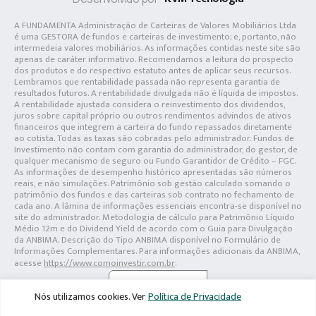
A FUNDAMENTA Administração de Carteiras de Valores Mobiliários Ltda
é uma GESTORA de fundos e carteiras de investimento; e, portanto, não
intermedeia valores mobiliários. As informações contidas neste site são
apenas de caráter informativo. Recomendamos a leitura do prospecto
dos produtos e do respectivo estatuto antes de aplicar seus recursos.
Lembramos que rentabilidade passada não representa garantia de
resultados futuros. A rentabilidade divulgada não é líquida de impostos.
A rentabilidade ajustada considera o reinvestimento dos dividendos,
juros sobre capital próprio ou outros rendimentos advindos de ativos
financeiros que integrem a carteira do fundo repassados diretamente
ao cotista. Todas as taxas são cobradas pelo administrador. Fundos de
Investimento não contam com garantia do administrador, do gestor, de
qualquer mecanismo de seguro ou Fundo Garantidor de Crédito – FGC.
As informações de desempenho histórico apresentadas são números
reais, e não simulações. Patrimônio sob gestão calculado somando o
patrimônio dos fundos e das carteiras sob contrato no fechamento de
cada ano. A lâmina de informações essenciais encontra-se disponível no
site do administrador. Metodologia de cálculo para Patrimônio Líquido
Médio 12m e do Dividend Yield de acordo com o Guia para Divulgação
da ANBIMA. Descrição do Tipo ANBIMA disponível no Formulário de
Informações Complementares. Para informações adicionais da ANBIMA,
acesse
https://www.comoinvestir.com.br
.
Nós utilizamos cookies. Ver
Política de Privacidade