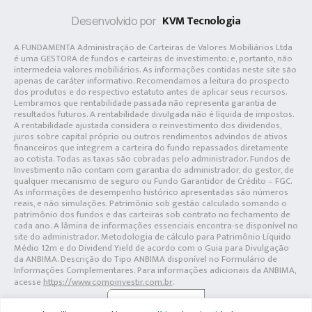
KVM Tecnologia
Desenvolvido por
A FUNDAMENTA Administração de Carteiras de Valores Mobiliários Ltda
é uma GESTORA de fundos e carteiras de investimento; e, portanto, não
intermedeia valores mobiliários. As informações contidas neste site são
apenas de caráter informativo. Recomendamos a leitura do prospecto
dos produtos e do respectivo estatuto antes de aplicar seus recursos.
Lembramos que rentabilidade passada não representa garantia de
resultados futuros. A rentabilidade divulgada não é líquida de impostos.
A rentabilidade ajustada considera o reinvestimento dos dividendos,
juros sobre capital próprio ou outros rendimentos advindos de ativos
financeiros que integrem a carteira do fundo repassados diretamente
ao cotista. Todas as taxas são cobradas pelo administrador. Fundos de
Investimento não contam com garantia do administrador, do gestor, de
qualquer mecanismo de seguro ou Fundo Garantidor de Crédito – FGC.
As informações de desempenho histórico apresentadas são números
reais, e não simulações. Patrimônio sob gestão calculado somando o
patrimônio dos fundos e das carteiras sob contrato no fechamento de
cada ano. A lâmina de informações essenciais encontra-se disponível no
site do administrador. Metodologia de cálculo para Patrimônio Líquido
Médio 12m e do Dividend Yield de acordo com o Guia para Divulgação
da ANBIMA. Descrição do Tipo ANBIMA disponível no Formulário de
Informações Complementares. Para informações adicionais da ANBIMA,
acesse
https://www.comoinvestir.com.br
.