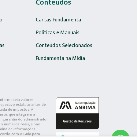
Conteúdos
o
Cartas Fundamenta
Políticas e Manuais
as
Conteúdos Selecionados
Fundamenta na Mídia
intermedeia valores
spectivo estatuto antes de
uida de impostos. A
ceiros que integrem a
 garantia do administrador,
ão números reais, e não
âmina de informações
 acordo com o Guia para