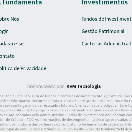
A Fundamenta
Investimentos
obre Nós
Fundos de Investiment
ogin
Gestão Patrimonial
adastre-se
Carteiras Administrad
ontato
olítica de Privacidade
KVM Tecnologia
Desenvolvido por
s Ltda é uma GESTORA de fundos e carteiras de investimento; e, portanto, não 
caráter informativo. Recomendamos a leitura do prospecto dos produtos e do re
 representa garantia de resultados futuros. A rentabilidade divulgada não é líq
os, juros sobre capital próprio ou outros rendimentos advindos de ativos finan
 taxas são cobradas pelo administrador. Fundos de Investimento não contam com
or de Crédito – FGC. As informações de desempenho histórico apresentadas s
ônio dos fundos e das carteiras sob contrato no fechamento de cada ano. A l
todologia de cálculo para Patrimônio Líquido Médio 12m e do Dividend Yield de