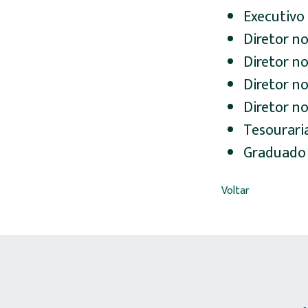
Executivo 
Diretor n
Diretor n
Diretor no
Diretor no
Tesourari
Graduado 
Voltar