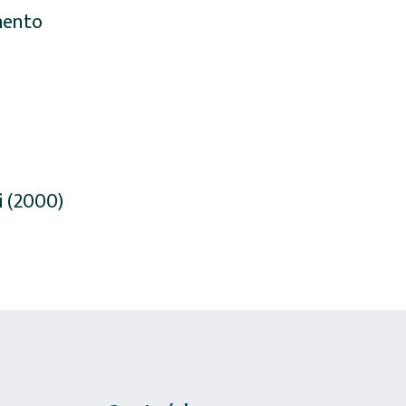
amento
)
 (2000)