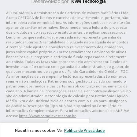
KVM Tecnologia
Desenvolvido por
A FUNDAMENTA Administração de Carteiras de Valores Mobiliários Ltda
é uma GESTORA de fundos e carteiras de investimento; e, portanto, não
intermedeia valores mobiliários. As informações contidas neste site são
apenas de caráter informativo. Recomendamos a leitura do prospecto
dos produtos e do respectivo estatuto antes de aplicar seus recursos.
Lembramos que rentabilidade passada não representa garantia de
resultados futuros. A rentabilidade divulgada não é líquida de impostos.
A rentabilidade ajustada considera o reinvestimento dos dividendos,
juros sobre capital próprio ou outros rendimentos advindos de ativos
financeiros que integrem a carteira do fundo repassados diretamente
ao cotista. Todas as taxas são cobradas pelo administrador. Fundos de
Investimento não contam com garantia do administrador, do gestor, de
qualquer mecanismo de seguro ou Fundo Garantidor de Crédito – FGC.
As informações de desempenho histórico apresentadas são números
reais, e não simulações. Patrimônio sob gestão calculado somando o
patrimônio dos fundos e das carteiras sob contrato no fechamento de
cada ano. A lâmina de informações essenciais encontra-se disponível no
site do administrador. Metodologia de cálculo para Patrimônio Líquido
Médio 12m e do Dividend Yield de acordo com o Guia para Divulgação
da ANBIMA. Descrição do Tipo ANBIMA disponível no Formulário de
Informações Complementares. Para informações adicionais da ANBIMA,
acesse
https://www.comoinvestir.com.br
.
Nós utilizamos cookies. Ver
Política de Privacidade