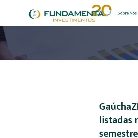
Sobre Nós
GaúchaZH
listadas 
semestr