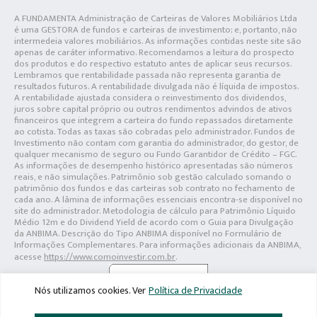
A FUNDAMENTA Administração de Carteiras de Valores Mobiliários Ltda
é uma GESTORA de fundos e carteiras de investimento; e, portanto, não
intermedeia valores mobiliários. As informações contidas neste site são
apenas de caráter informativo. Recomendamos a leitura do prospecto
dos produtos e do respectivo estatuto antes de aplicar seus recursos.
Lembramos que rentabilidade passada não representa garantia de
resultados futuros. A rentabilidade divulgada não é líquida de impostos.
A rentabilidade ajustada considera o reinvestimento dos dividendos,
juros sobre capital próprio ou outros rendimentos advindos de ativos
financeiros que integrem a carteira do fundo repassados diretamente
ao cotista. Todas as taxas são cobradas pelo administrador. Fundos de
Investimento não contam com garantia do administrador, do gestor, de
qualquer mecanismo de seguro ou Fundo Garantidor de Crédito – FGC.
As informações de desempenho histórico apresentadas são números
reais, e não simulações. Patrimônio sob gestão calculado somando o
patrimônio dos fundos e das carteiras sob contrato no fechamento de
cada ano. A lâmina de informações essenciais encontra-se disponível no
site do administrador. Metodologia de cálculo para Patrimônio Líquido
Médio 12m e do Dividend Yield de acordo com o Guia para Divulgação
da ANBIMA. Descrição do Tipo ANBIMA disponível no Formulário de
Informações Complementares. Para informações adicionais da ANBIMA,
acesse
https://www.comoinvestir.com.br
.
Nós utilizamos cookies. Ver
Política de Privacidade