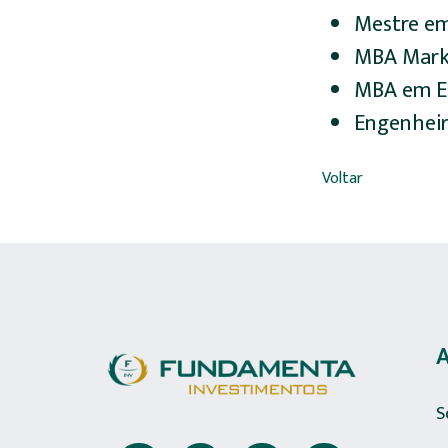
Mestre em
MBA Marke
MBA em Em
Engenheir
Voltar
S